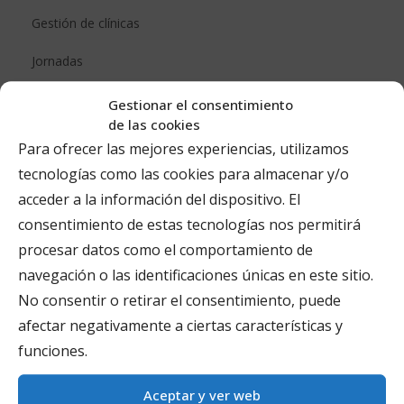
Gestión de clínicas
Jornadas
Marketing para fisioterapeutas
Gestionar el consentimiento
de las cookies
Noticias
Para ofrecer las mejores experiencias, utilizamos
tecnologías como las cookies para almacenar y/o
Sin categoría
acceder a la información del dispositivo. El
Vídeos
consentimiento de estas tecnologías nos permitirá
procesar datos como el comportamiento de
navegación o las identificaciones únicas en este sitio.
ENTRADAS RECIENTES
No consentir o retirar el consentimiento, puede
afectar negativamente a ciertas características y
Descubre Cómo Sobrevivir y Prosperar Durante 20 Años
funciones.
como Fisioterapeuta a Domicilio
Aceptar y ver web