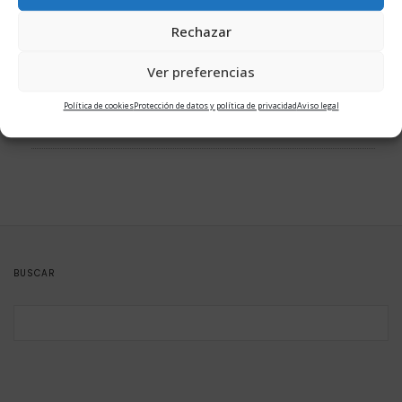
Entrevista a Carlos Rodríguez-Sierra, de TRAK
Rechazar
6 aspectos clave en tu página web de fisioterapia
Ver preferencias
Que opciones hay para los nuevos Fisioterapeutas
Política de cookies
Protección de datos y política de privacidad
Aviso legal
Facebook ads para Fisioterapeutas paso a paso
BUSCAR