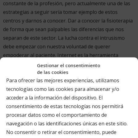
constante de la profesión, pero actualmente una de las
estrategias a seguir sería tomar ejemplo de estos
centros y darnos a conocer. Dar a conocer la fisioterapia
de forma que sean palpables las diferencias que nos
separan de este sector. La lucha contra el intrusismo
debe empezar con nuestra voluntad de querer
empoderar al paciente. Internet es la herramienta
perfecta para ello: rápida, sencilla, sin grandes
Gestionar el consentimiento
de las cookies
inversiones y con mucha capacidad de difusión.
Para ofrecer las mejores experiencias, utilizamos
tecnologías como las cookies para almacenar y/o
acceder a la información del dispositivo. El
Internet ofrece una oportunidad única que como
consentimiento de estas tecnologías nos permitirá
fisioterapeutas no podemos ignorar ni dejar pasar.
procesar datos como el comportamiento de
Tenemos la oportunidad de hacer competitiva nuestra
navegación o las identificaciones únicas en este sitio.
profesión frente a otras profesiones sanitarias y no
No consentir o retirar el consentimiento, puede