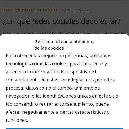
MARKETING PARA FISIOTERAPEUTAS
29 ENERO, 2018
¿En qué redes sociales debo estar?
Actualmente existen infinidad de redes sociales, para infinidad de
usos y en ocasiones tremendamente específicas.…
Gestionar el consentimiento
de las cookies
Para ofrecer las mejores experiencias, utilizamos
tecnologías como las cookies para almacenar y/o
acceder a la información del dispositivo. El
consentimiento de estas tecnologías nos permitirá
procesar datos como el comportamiento de
navegación o las identificaciones únicas en este sitio.
No consentir o retirar el consentimiento, puede
afectar negativamente a ciertas características y
funciones.