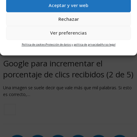
Aceptar y ver web
Rechazar
Ver preferencias
MARKETING PARA FISIOTERAPEUTAS
17 DICIEMBRE, 2017
Política de cookies
Protección de datos y política de privacidad
Aviso legal
Los vídeos. Ganando visibilidad en
Google para incrementar el
porcentaje de clics recibidos (2 de 5)
Una imagen se suele decir que vale más que mil palabras. Si esto
es correcto,…