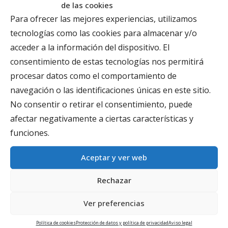
https://chrome.google.com/webstore/detail/seoquake/ak
de las cookies
Para ofrecer las mejores experiencias, utilizamos
tecnologías como las cookies para almacenar y/o
acceder a la información del dispositivo. El
consentimiento de estas tecnologías nos permitirá
procesar datos como el comportamiento de
navegación o las identificaciones únicas en este sitio.
No consentir o retirar el consentimiento, puede
afectar negativamente a ciertas características y
funciones.
Es una herramienta útil para tener en un instante
Aceptar y ver web
valiosas métricas de cualquier página, como las que
Rechazar
tienen que ver con los enlaces, densidad de palabras
clave, meta tags, etc.
Ver preferencias
Algunos datos, como el número de visitas, ni siquiera se
Política de cookies
Protección de datos y política de privacidad
Aviso legal