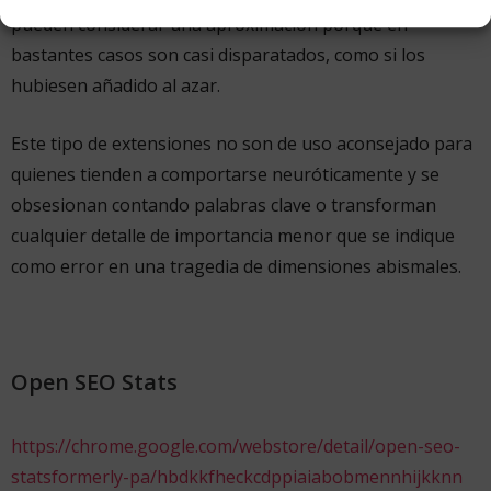
pueden considerar una aproximación porque en
bastantes casos son casi disparatados, como si los
hubiesen añadido al azar.
Este tipo de extensiones no son de uso aconsejado para
quienes tienden a comportarse neuróticamente y se
obsesionan contando palabras clave o transforman
cualquier detalle de importancia menor que se indique
como error en una tragedia de dimensiones abismales.
Open SEO Stats
https://chrome.google.com/webstore/detail/open-seo-
statsformerly-pa/hbdkkfheckcdppiaiabobmennhijkknn