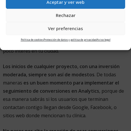
Aceptar y ver web
No te importe si debido al posicionamiento no te llegan
Rechazar
clientes, porque en un plazo de un año las visitas serán
pocas.
Ver preferencias
Política de cookies
Protección de datos y política de privacidad
Aviso legal
Tampoco te importe si tu página de Facebook despierta
poco interés en tu ciudad.
Los inicios de cualquier proyecto, con una inversión
moderada, siempre son así de modestos
. De todas
maneras
es un buen momento para implementar el
seguimiento de conversiones en Analytics
, porque de
esa manera sabrás si los usuarios que terminan
contactan contigo llegan desde Google, Facebook, o
sitios web donde mencionan tu clínica.
No pases por alto la creación de esas conversiones