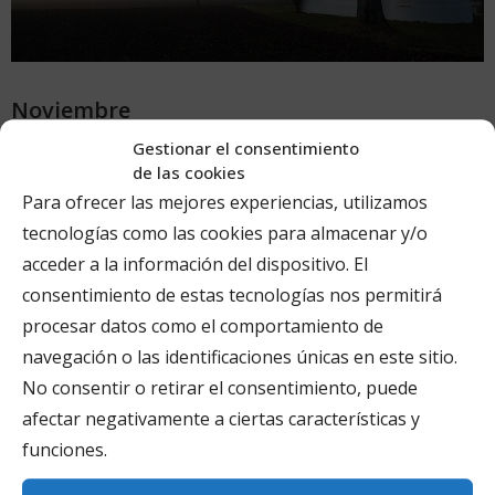
Noviembre
Gestionar el consentimiento
de las cookies
Ya tienes tu sitio web puesto en marcha, con sus páginas
Para ofrecer las mejores experiencias, utilizamos
que ilustran con fotos atractivas cómo es tu clínica.
tecnologías como las cookies para almacenar y/o
También tienes tu página de Facebook con algunas
acceder a la información del dispositivo. El
entradas.
consentimiento de estas tecnologías nos permitirá
procesar datos como el comportamiento de
Ha llegado el momento de concienciarte que hay un
navegación o las identificaciones únicas en este sitio.
trabajo que vas a tener que realizar a lo largo de los
No consentir o retirar el consentimiento, puede
próximos meses/años
. Tienes que cumplir siempre, sin
afectar negativamente a ciertas características y
falta alguna, con las publicaciones programadas para tu
funciones.
blog y Facebook.